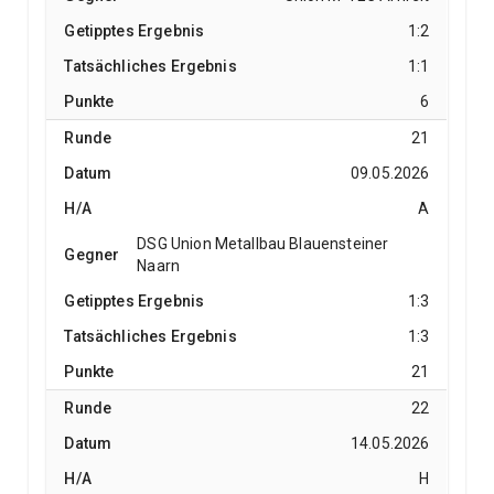
1:2
1:1
6
21
09.05.2026
A
DSG Union Metallbau Blauensteiner
Naarn
1:3
1:3
21
22
14.05.2026
H