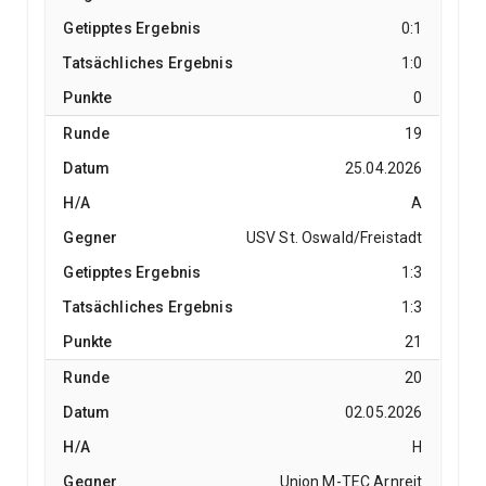
0:1
1:0
0
19
25.04.2026
A
USV St. Oswald/Freistadt
1:3
1:3
21
20
02.05.2026
H
Union M-TEC Arnreit