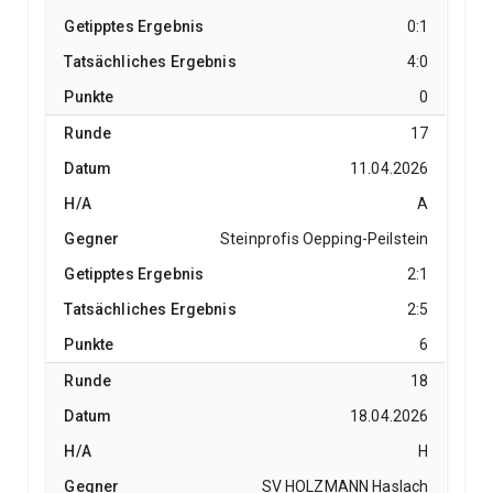
0:1
4:0
0
17
11.04.2026
A
Steinprofis Oepping-Peilstein
2:1
2:5
6
18
18.04.2026
H
SV HOLZMANN Haslach