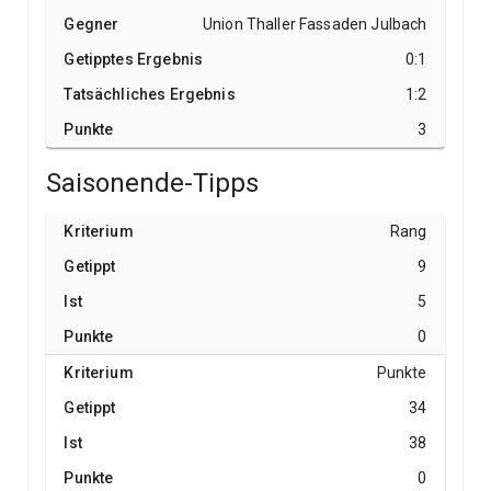
Union Thaller Fassaden Julbach
0:1
1:2
3
Saisonende-Tipps
Rang
9
5
0
Punkte
34
38
0