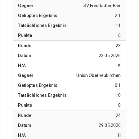
SV Freistädter Bier
2:1
1:1
6
23
23.05.2026
A
Union Oberneukirchen
0:1
1:0
0
24
29.05.2026
H